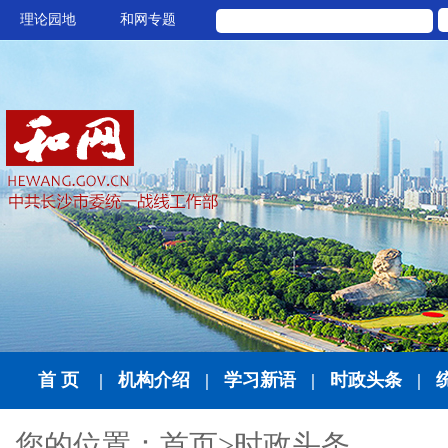
理论园地
和网专题
首 页
|
机构介绍
|
学习新语
|
时政头条
|
您的位置：
首页
>
时政头条