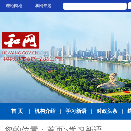
理论园地
和网专题
首 页
|
机构介绍
|
学习新语
|
时政头条
|
您的位置：
首页
>
学习新语