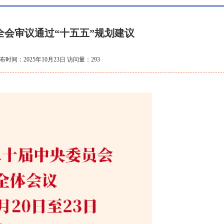
全会审议通过“十五五”规划建议
布时间：2025年10月23日 访问量：293