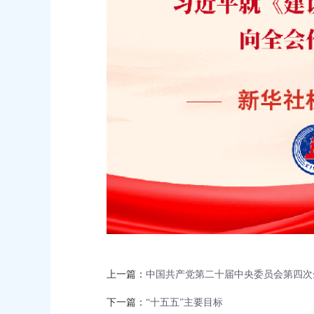
上一篇：
中国共产党第二十届中央委员会第四次
下一篇：
“十五五”主要目标