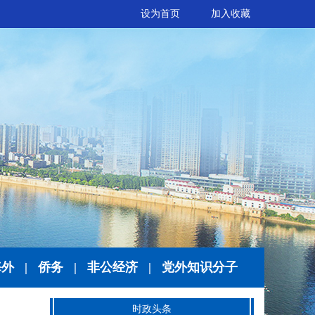
设为首页
加入收藏
海外
|
侨务
|
非公经济
|
党外知识分子
时政头条