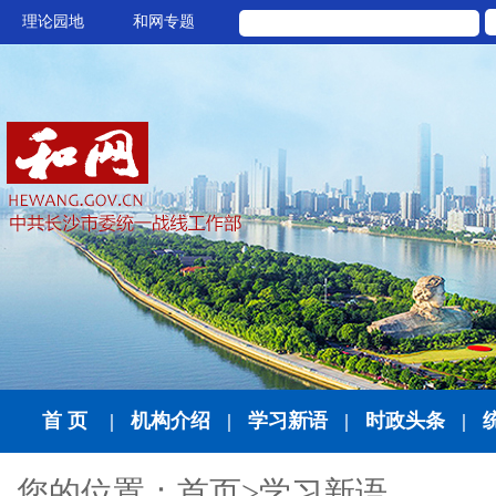
理论园地
和网专题
首 页
|
机构介绍
|
学习新语
|
时政头条
|
您的位置：
首页
>
学习新语