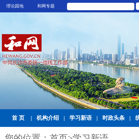
理论园地
和网专题
首 页
|
机构介绍
|
学习新语
|
时政头条
|
您的位置：
首页
>
学习新语