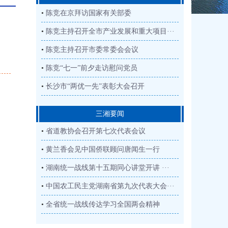
•
陈竞在京拜访国家有关部委
•
陈竞主持召开全市产业发展和重大项目···
•
陈竞主持召开市委常委会会议
•
陈竞“七一”前夕走访慰问党员
•
长沙市“两优一先”表彰大会召开
三湘要闻
•
省道教协会召开第七次代表会议
•
黄兰香会见中国侨联顾问唐闻生一行
•
湖南统一战线第十五期同心讲堂开讲 ···
•
中国农工民主党湖南省第九次代表大会···
•
全省统一战线传达学习全国两会精神