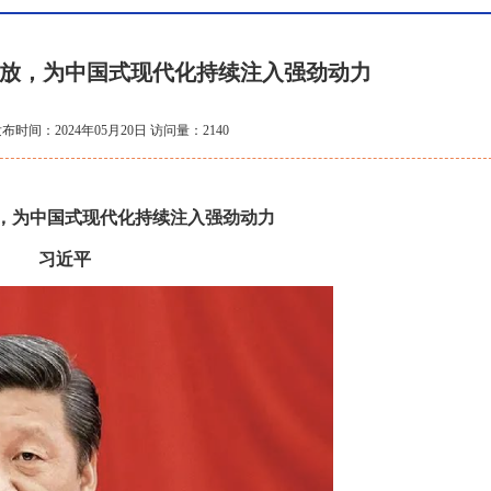
放，为中国式现代化持续注入强劲动力
布时间：2024年05月20日 访问量：2140
，为中国式现代化持续注入强劲动力
习近平