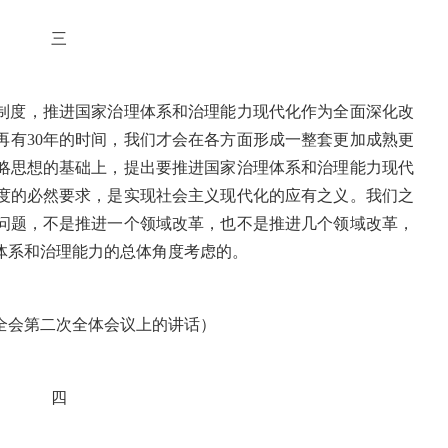
三
制度，推进国家治理体系和治理能力现代化作为全面深化改
，再有30年的时间，我们才会在各方面形成一整套更加成熟更
略思想的基础上，提出要推进国家治理体系和治理能力现代
度的必然要求，是实现社会主义现代化的应有之义。我们之
问题，不是推进一个领域改革，也不是推进几个领域改革，
体系和治理能力的总体角度考虑的。
三中全会第二次全体会议上的讲话）
四