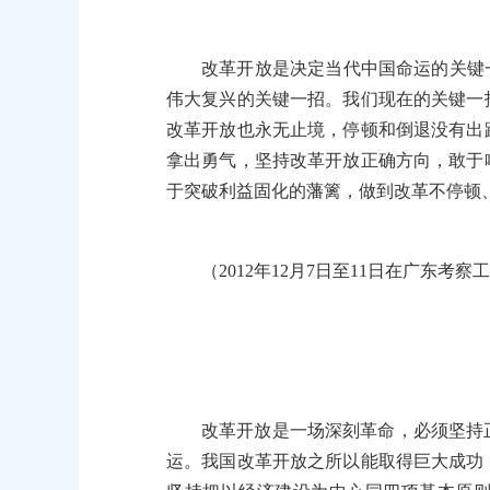
改革开放是决定当代中国命运的关键
伟大复兴的关键一招。我们现在的关键一
改革开放也永无止境，停顿和倒退没有出
拿出勇气，坚持改革开放正确方向，敢于
于突破利益固化的藩篱，做到改革不停顿
（2012年12月7日至11日在广东考
改革开放是一场深刻革命，必须坚持
运。我国改革开放之所以能取得巨大成功