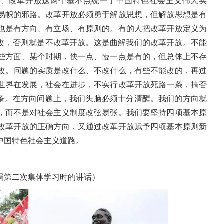
则、改革开放这两个基本点统一于中国特色社会主义伟大实
易帜的邪路。改革开放必须勇于解放思想，但解放思想是有
也是有方向、有立场、有原则的。有的人把改革开放定义为
向改，否则就是不改革开放。这是曲解我们的改革开放。不能
些方面、某个时期，快一点、慢一点是有的，但总体上不存
改。问题的实质是改什么、不改什么，有些不能改的，再过
世界在发展，社会在进步，不实行改革开放死路一条，搞否
一条。在方向问题上，我们头脑必须十分清醒。我们的方向就
，而不是对社会主义制度改弦易张。我们要坚持四项基本原
改革开放的正确方向，又通过改革开放赋予四项基本原则新
中国特色社会主义道路。
政治局第二次集体学习时的讲话）