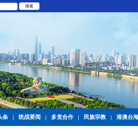
搜索
头条
|
统战要闻
|
多党合作
|
民族宗教
|
港澳台