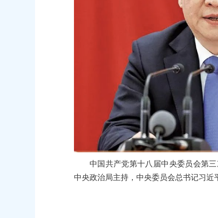
中国共产党第十八届中央委员会第三次
中央政治局主持，中央委员会总书记习近平