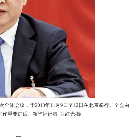
全体会议，于2013年11月9日至12日在北京举行。全会由
作重要讲话。新华社记者 兰红光/摄
一