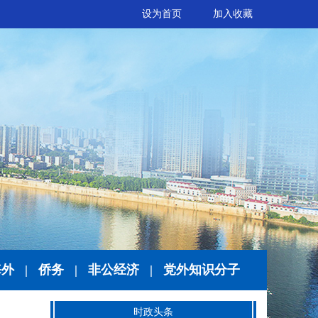
设为首页
加入收藏
海外
|
侨务
|
非公经济
|
党外知识分子
时政头条