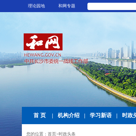
理论园地
和网专题
首 页
|
机构介绍
|
学习新语
|
时政
您的位置：
首页
>
时政头条