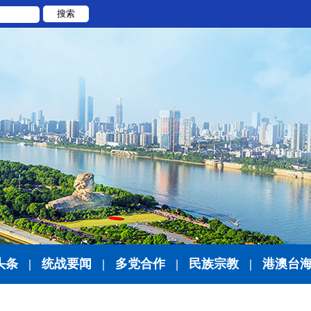
搜索
头条
|
统战要闻
|
多党合作
|
民族宗教
|
港澳台