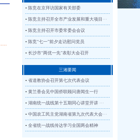
•
陈竞在京拜访国家有关部委
•
陈竞主持召开全市产业发展和重大项目···
•
陈竞主持召开市委常委会会议
•
陈竞“七一”前夕走访慰问党员
•
长沙市“两优一先”表彰大会召开
三湘要闻
•
省道教协会召开第七次代表会议
•
黄兰香会见中国侨联顾问唐闻生一行
•
湖南统一战线第十五期同心讲堂开讲 ···
•
中国农工民主党湖南省第九次代表大会···
•
全省统一战线传达学习全国两会精神