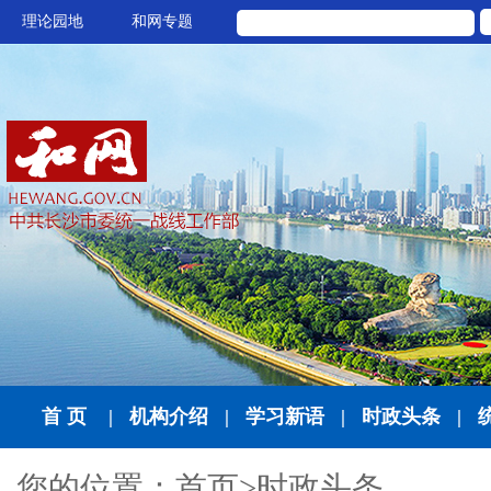
理论园地
和网专题
首 页
|
机构介绍
|
学习新语
|
时政头条
|
您的位置：
首页
>
时政头条