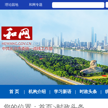
理论园地
和网专题
首 页
|
机构介绍
|
学习新语
|
时政头条
|
您的位置：
首页
>
时政头条