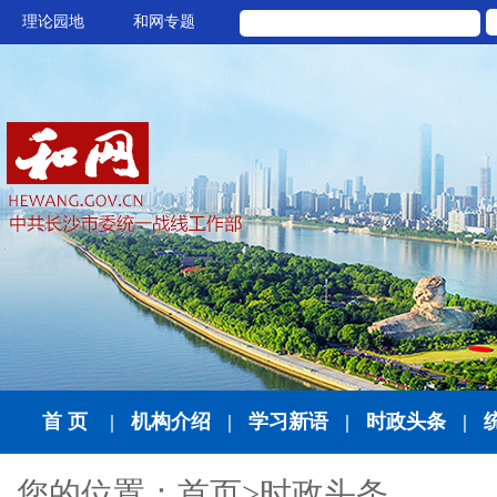
理论园地
和网专题
首 页
|
机构介绍
|
学习新语
|
时政头条
|
您的位置：
首页
>
时政头条