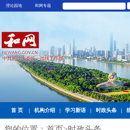
理论园地
和网专题
首 页
|
机构介绍
|
学习新语
|
时政头条
|
您的位置：
首页
>
时政头条