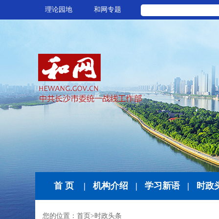
理论园地
和网专题
首 页
|
机构介绍
|
学习新语
|
时政
您的位置：
首页
>
时政头条