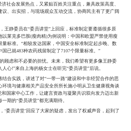
济社会发展热点，又紧贴百姓关注重点，兼具政策高度、
建议、出实招，与现场观众互动交流，协商民主有了更广阔
王静委员在“委员讲堂”上回应，标准制定要遵循很多原
以莱克多巴胺(瘦肉精)为例说明：中国和欧盟严禁使用瘦
限量标准。“相较发达国家，中国安全标准制定起步晚、数
国已就483种农药残留制定了7107个限量标准。”
的顾虑和不必要的担忧。未来，我们希望有更多像王静委
人心!”来自上海的杨女士在听完“委员讲堂”后说。
合实践，讲述了对“一带一路”建设和中非经贸合作的思
心环境与健康相关产品安全所所长施小明从卫生健康视角谈
焦党和国家中心工作，让建言资政与凝聚共识双向发力迈出新
一期的“委员讲堂”都充满期待。
‘委员讲堂’回应了大家的疑虑，发出了权威声音，起到了