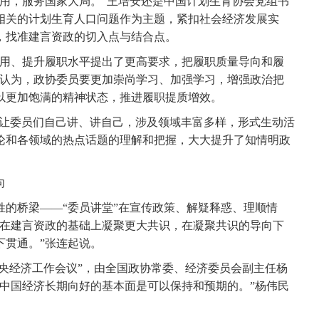
作用，服务国家大局。”王培安还是中国计划生育协会党组书
相关的计划生育人口问题作为主题，紧扣社会经济发展实
，找准建言资政的切入点与结合点。
用、提升履职水平提出了更高要求，把履职质量导向和履
安认为，政协委员要更加崇尚学习、加强学习，增强政治把
以更加饱满的精神状态，推进履职提质增效。
让委员们自己讲、讲自己，涉及领域丰富多样，形式生动活
论和各领域的热点话题的理解和把握，大大提升了知情明政
。
向
桥梁——“委员讲堂”在宣传政策、解疑释惑、理顺情
“在建言资政的基础上凝聚更大共识，在凝聚共识的导向下
下贯通。”张连起说。
央经济工作会议”，由全国政协常委、经济委员会副主任杨
，中国经济长期向好的基本面是可以保持和预期的。”杨伟民