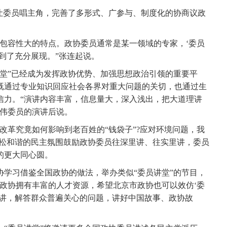
委员唱主角，完善了多形式、广参与、制度化的协商议政
容性大的特点。政协委员通常是某一领域的专家，‘委员
到了充分展现。”张连起说。
”已经成为发挥政协优势、加强思想政治引领的重要平
既通过专业知识回应社会各界对重大问题的关切，也通过生
信力。“演讲内容丰富，信息量大，深入浅出，把大道理讲
继伟委员的演讲后说。
革究竟如何影响到老百姓的“钱袋子”?应对环境问题，我
宽松和谐的民主氛围鼓励政协委员往深里讲、往实里讲，委员
的更大同心圆。
习借鉴全国政协的做法，举办类似“委员讲堂”的节目，
政协拥有丰富的人才资源，希望北京市政协也可以效仿‘委
演讲，解答群众普遍关心的问题，讲好中国故事、政协故