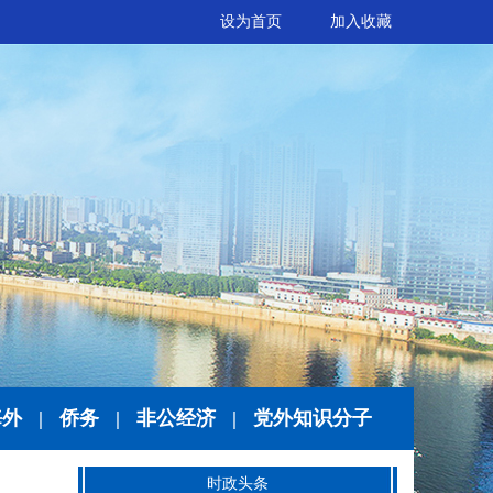
设为首页
加入收藏
海外
|
侨务
|
非公经济
|
党外知识分子
时政头条