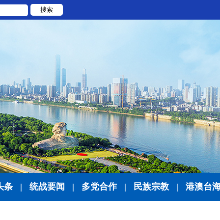
搜索
头条
|
统战要闻
|
多党合作
|
民族宗教
|
港澳台