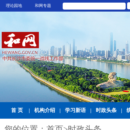
理论园地
和网专题
首 页
|
机构介绍
|
学习新语
|
时政头条
|
您的位置：
首页
>
时政头条