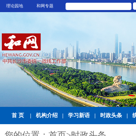
理论园地
和网专题
首 页
|
机构介绍
|
学习新语
|
时政头条
|
您的位置：
首页
>
时政头条