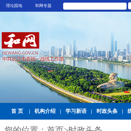
理论园地
和网专题
首 页
|
机构介绍
|
学习新语
|
时政头条
|
您的位置：
首页
>
时政头条