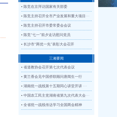
•
陈竞在京拜访国家有关部委
•
陈竞主持召开全市产业发展和重大项目···
•
陈竞主持召开市委常委会会议
•
陈竞“七一”前夕走访慰问党员
•
长沙市“两优一先”表彰大会召开
三湘要闻
•
省道教协会召开第七次代表会议
•
黄兰香会见中国侨联顾问唐闻生一行
•
湖南统一战线第十五期同心讲堂开讲 ···
•
中国农工民主党湖南省第九次代表大会···
•
全省统一战线传达学习全国两会精神