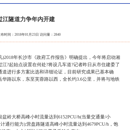
过江隧道力争年内开建
布时间：2018年01月23日 访问量：2840
)2018年长沙市《政府工作报告》明确提出，今年将启动湘
江?起始点设置在何处?将设几车道?记者昨日从市住建委了
通道进行多方案比选和详细论证，目前研究成果已基本确
华路以东，东至芙蓉路以西，全长约3.6公里，并将与地铁
岭大桥高峰小时流量达到6152PCU/h(当量交通量/小
设计通行能力);营盘路隧道高峰小时流量达到4679PCU/h，饱