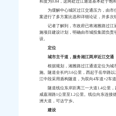
和度为0.84，这两处过江通道基本处于
为缓解中心城区过江交通压力，由市住
案进行了多方案比选和详细论证，并多次
记者了解到，市政府已将湘雅路过江通道
施项目建设计划，明确由市城投集团负责
设。
定位
城市主干道，服务湘江两岸近江交通
根据规划，湘雅路过江通道定位为城市
施。隧道全长约3.6公里，西起于岳华路
江中段采用盾构隧道，为双向4车道+2车
隧道线位东岸距离三一大道1.4公里，距
咸嘉湖路1公里至1.2公里。线位向东连
洲大道，可达宁乡。
建设