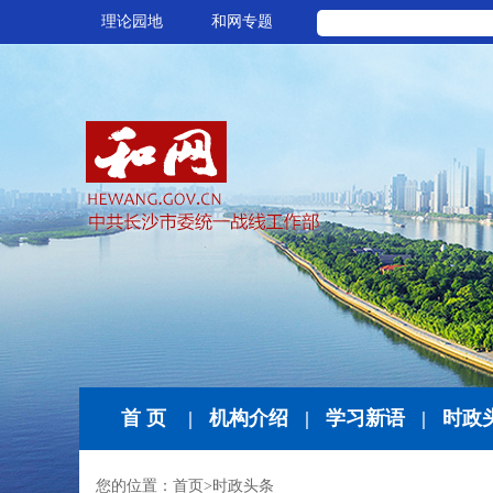
理论园地
和网专题
首 页
|
机构介绍
|
学习新语
|
时政
您的位置：
首页
>
时政头条