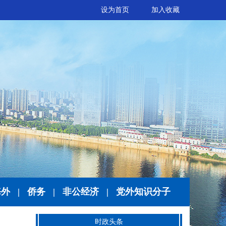
设为首页
加入收藏
海外
|
侨务
|
非公经济
|
党外知识分子
时政头条