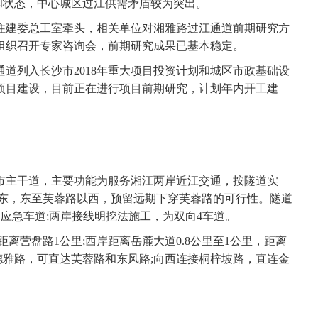
饱和状态，中心城区过江供需矛盾较为突出。
建委总工室牵头，相关单位对湘雅路过江通道前期研究方
组织召开专家咨询会，前期研究成果已基本稳定。
列入长沙市2018年重大项目投资计划和城区市政基础设
项目建设，目前正在进行项目前期研究，计划年内开工建
主干道，主要功能为服务湘江两岸近江交通，按隧道实
以东，东至芙蓉路以西，预留远期下穿芙蓉路的可行性。隧道
道应急车道;两岸接线明挖法施工，为双向4车道。
离营盘路1公里;西岸距离岳麓大道0.8公里至1公里，距离
接德雅路，可直达芙蓉路和东风路;向西连接桐梓坡路，直连金