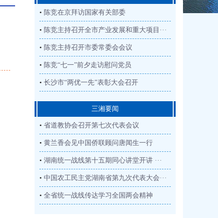
•
陈竞在京拜访国家有关部委
•
陈竞主持召开全市产业发展和重大项目···
•
陈竞主持召开市委常委会会议
•
陈竞“七一”前夕走访慰问党员
•
长沙市“两优一先”表彰大会召开
三湘要闻
•
省道教协会召开第七次代表会议
•
黄兰香会见中国侨联顾问唐闻生一行
•
湖南统一战线第十五期同心讲堂开讲 ···
•
中国农工民主党湖南省第九次代表大会···
•
全省统一战线传达学习全国两会精神