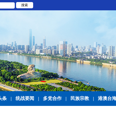
搜索
头条
|
统战要闻
|
多党合作
|
民族宗教
|
港澳台