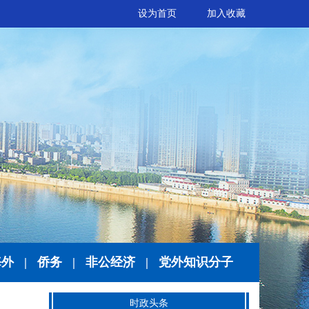
设为首页
加入收藏
海外
|
侨务
|
非公经济
|
党外知识分子
时政头条