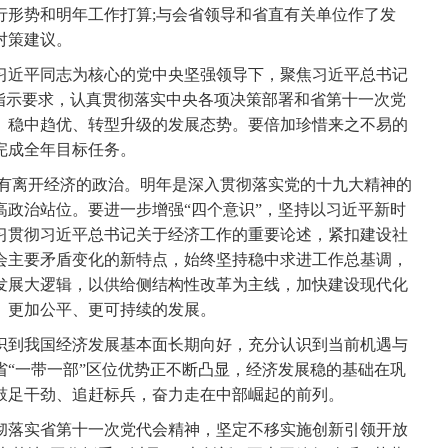
形势和明年工作打算;与会省领导和省直有关单位作了发
对策建议。
近平同志为核心的党中央坚强领导下，聚焦习近平总书记
要指示要求，认真贯彻落实中央各项决策部署和省第十一次党
、稳中趋优、转型升级的发展态势。要倍加珍惜来之不易的
完成全年目标任务。
有离开经济的政治。明年是深入贯彻落实党的十九大精神的
高政治站位。要进一步增强“四个意识”，坚持以习近平新时
习贯彻习近平总书记关于经济工作的重要论述，紧扣建设社
会主要矛盾变化的新特点，始终坚持稳中求进工作总基调，
发展大逻辑，以供给侧结构性改革为主线，加快建设现代化
、更加公平、更可持续的发展。
到我国经济发展基本面长期向好，充分认识到当前机遇与
省“一带一部”区位优势正不断凸显，经济发展稳的基础在巩
鼓足干劲、追赶标兵，奋力走在中部崛起的前列。
落实省第十一次党代会精神，坚定不移实施创新引领开放