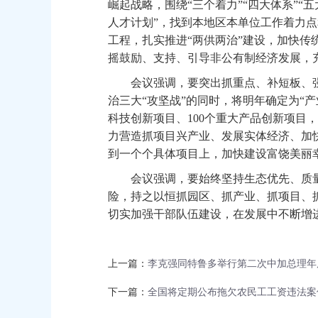
崛起战略，围绕“三个着力”“四大体系”“五
人才计划”，找到本地区本单位工作着力点
工程，扎实推进“两供两治”建设，加快
摇鼓励、支持、引导非公有制经济发展，
会议强调，要突出抓重点、补短板、强
治三大“攻坚战”的同时，将明年确定为“产
科技创新项目、100个重大产品创新项目，引
力营造抓项目兴产业、发展实体经济、加
到一个个具体项目上，加快建设富饶美丽
会议强调，要始终坚持生态优先、质量
险，持之以恒抓园区、抓产业、抓项目、抓
切实加强干部队伍建设，在发展中不断增进
上一篇：
李克强同特鲁多举行第二次中加总理年
下一篇：
全国将定期公布拖欠农民工工资违法案