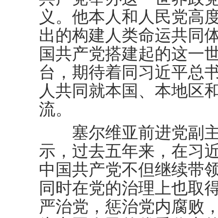
义。他本人和人民党高
出的构建人类命运共同
国共产党搭建起的这一
台，期待着同习近平总
人共同就本国、本地区
流。
塞尔维亚前进党副主席
示，过去五年来，在习
中国共产党不但继续带
同时在党的治理上也取
严治党，惩治党内腐败