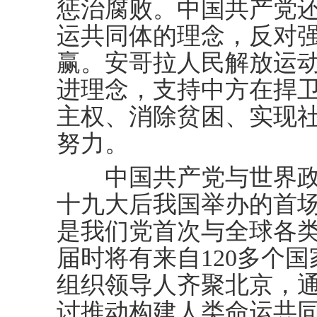
惩治腐败。中国共产党
运共同体的理念，反对
赢。安哥拉人民解放运
进理念，支持中方在捍
主权、消除贫困、实现
努力。
中国共产党与世界政
十九大后我国举办的首
是我们党首次与全球各
届时将有来自120多个国
组织领导人齐聚北京，
讨推动构建人类命运共