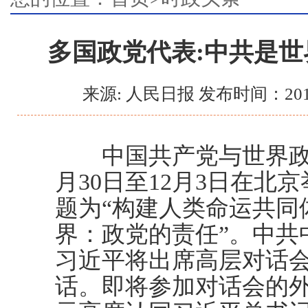
多国政党代表:中共是
来源: 人民日报 发布时间：201
中国共产党与世界政党
月30日至12月3日在北
题为“构建人类命运共同
界：政党的责任”。中共
习近平将出席高层对话
话。即将参加对话会的