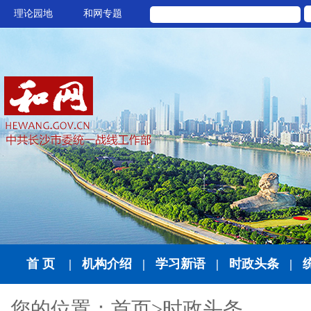
理论园地
和网专题
首 页
|
机构介绍
|
学习新语
|
时政头条
|
您的位置：
首页
>
时政头条