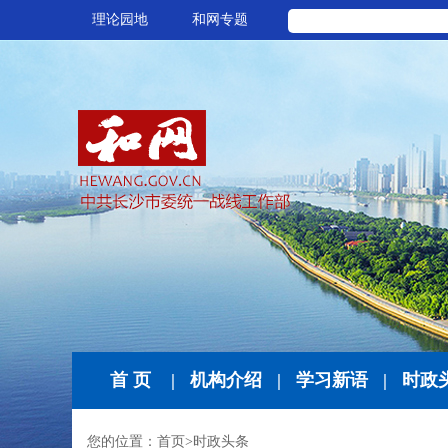
理论园地
和网专题
首 页
|
机构介绍
|
学习新语
|
时政
您的位置：
首页
>
时政头条