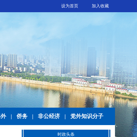
设为首页
加入收藏
海外
|
侨务
|
非公经济
|
党外知识分子
时政头条