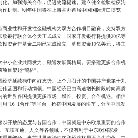
化。加强海关合作，促进物流提速。建立健全检验检疫沟
合作机制。明年中国将在上海举办首届中国国际进口博览
商业性和开发性金融机构为双方合作项目融资，支持双方
东欧银行联合体今天正式成立，国家开发银行将提供20亿等
欧投资合作基金二期已完成设立，募集资金10亿美元，将主
中小企业共同发力、融通发展新格局。要搭建更多合作机
项目架起“鹊桥”。
经济延续稳中向好态势。上个月召开的中国共产党第十九
宏伟蓝图和行动纲领。中国经济已由高速增长阶段转向高质
内的世界各国提供更多市场、增长、投资、合作机遇。相信
用“16+1合作”等平台，抢搭中国发展的快车，分享中国发
以开放的态度与各国合作，中国就是中东欧最重要的合作
经贸、互联互通、人文等各领域，不仅有利于中东欧国家发
和重要部分。当前世界政治秩序和经济格局正发生变化，中