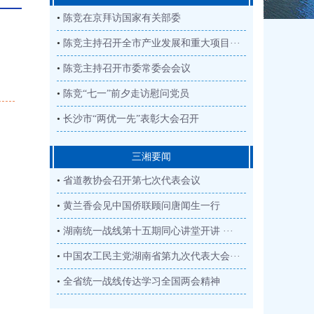
•
陈竞在京拜访国家有关部委
•
陈竞主持召开全市产业发展和重大项目···
•
陈竞主持召开市委常委会会议
•
陈竞“七一”前夕走访慰问党员
•
长沙市“两优一先”表彰大会召开
三湘要闻
•
省道教协会召开第七次代表会议
•
黄兰香会见中国侨联顾问唐闻生一行
•
湖南统一战线第十五期同心讲堂开讲 ···
•
中国农工民主党湖南省第九次代表大会···
•
全省统一战线传达学习全国两会精神