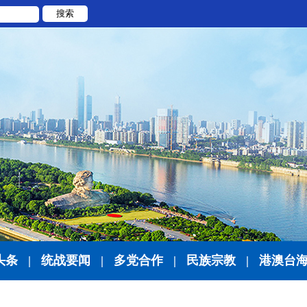
搜索
头条
|
统战要闻
|
多党合作
|
民族宗教
|
港澳台