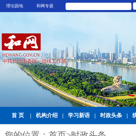
理论园地
和网专题
首 页
|
机构介绍
|
学习新语
|
时政头条
|
您的位置：
首页
>
时政头条