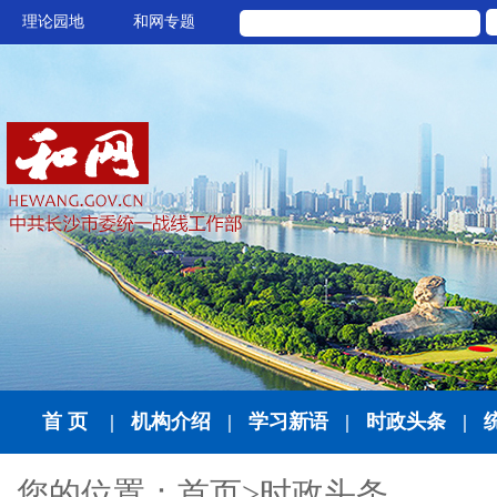
理论园地
和网专题
首 页
|
机构介绍
|
学习新语
|
时政头条
|
您的位置：
首页
>
时政头条