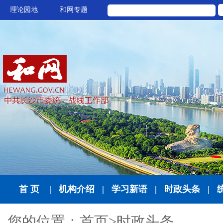
理论园地
和网专题
首 页
|
机构介绍
|
学习新语
|
时政头条
|
您的位置：
首页
>
时政头条