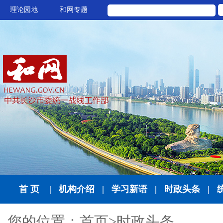
理论园地
和网专题
首 页
|
机构介绍
|
学习新语
|
时政头条
|
您的位置：
首页
>
时政头条