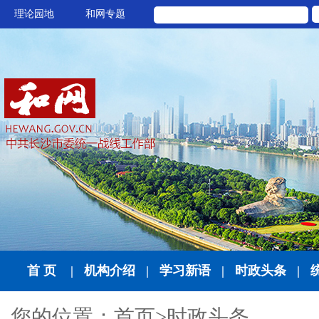
理论园地
和网专题
首 页
|
机构介绍
|
学习新语
|
时政头条
|
您的位置：
首页
>
时政头条