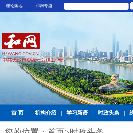
理论园地
和网专题
首 页
|
机构介绍
|
学习新语
|
时政头条
|
您的位置：
首页
>
时政头条